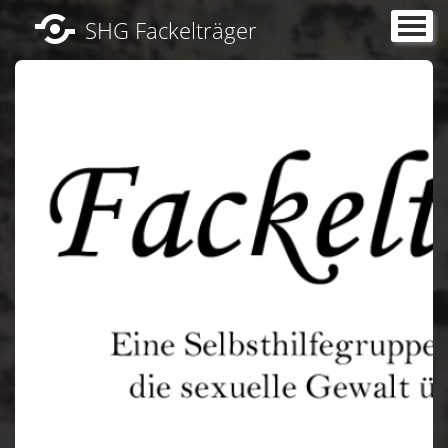
SHG Fackelträger
Portal
Warum Fackelträger?
Was machen wir?
Aktuelles
Schutzraum
Fotowettbewerb 2026
Begleitgruppe
Downloadbereich
Unsere Projekte